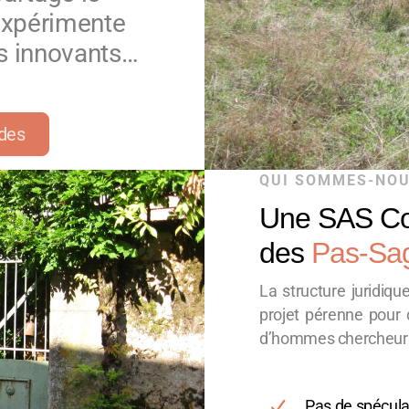
 expérimente
ts innovants…
des
QUI SOMMES-NO
Une SAS Co
des
Pas-Sa
La structure juridiq
projet pérenne pour
d’hommes chercheurs,
Pas de spécula