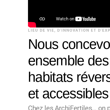
LIEU DE VIE, D'INNOVATION ET D'E
Nous concevo
ensemble des
habitats réver
et accessible
Chez les ArchiFertiles… on 