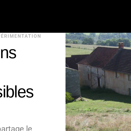
XPÉRIMENTATION
ns
sibles
s
partage le